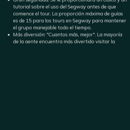
tutorial sobre el uso del Segway antes de que
comience el tour. La proporción máxima de guías
es de 15 para los tours en Segway para mantener
el grupo manejable todo el tiempo.
Más diversión: "Cuantos más, mejor". La mayoría
de la gente encuentra más divertido visitar la
ciudad en grupo.
¿Qué incluye?
Los participantes cuentan con el equipo esencial para una
experiencia inolvidable. Esto es lo que se incluye en el
tour:
Segways nuevos y originales
Bolsa personal de Segway